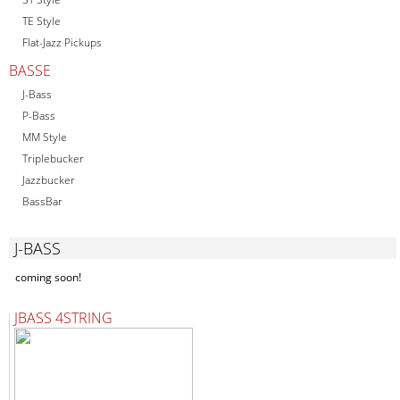
TE Style
Flat-Jazz Pickups
BASSE
J-Bass
P-Bass
MM Style
Triplebucker
Jazzbucker
BassBar
J-BASS
coming soon!
JBASS 4STRING