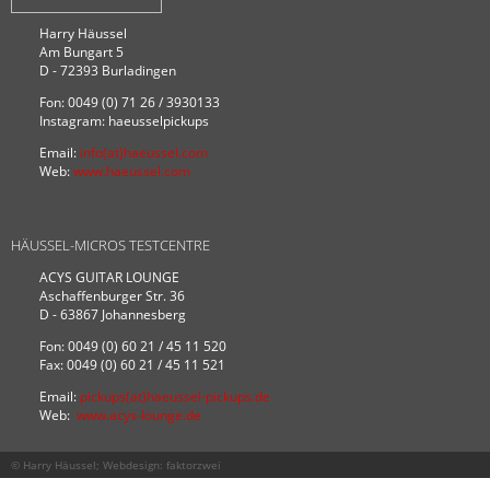
Harry Häussel
Am Bungart 5
D - 72393 Burladingen
Fon: 0049 (0) 71 26 / 3930133
Instagram: haeusselpickups
Email:
info(at)haeussel.com
Web:
www.haeussel.com
HÄUSSEL-MICROS TESTCENTRE
ACYS GUITAR LOUNGE
Aschaffenburger Str. 36
D - 63867 Johannesberg
Fon: 0049 (0) 60 21 / 45 11 520
Fax: 0049 (0) 60 21 / 45 11 521
Email:
pickups(at)haeussel-pickups.de
Web:
www.acys-lounge.de
© Harry Häussel; Webdesign:
faktorzwei