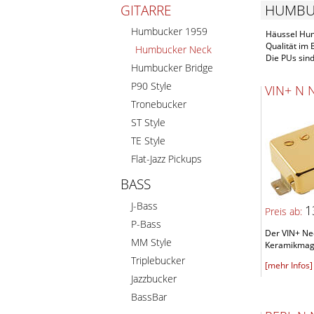
HUMBU
GITARRE
Humbucker 1959
Häussel Humb
Qualität im
Humbucker Neck
Die PUs sin
Humbucker Bridge
P90 Style
VIN+ N 
Tronebucker
ST Style
TE Style
Flat-Jazz Pickups
BASS
J-Bass
1
Preis ab:
P-Bass
Der VIN+ Nec
MM Style
Keramikmagne
Triplebucker
[mehr Infos]
Jazzbucker
BassBar