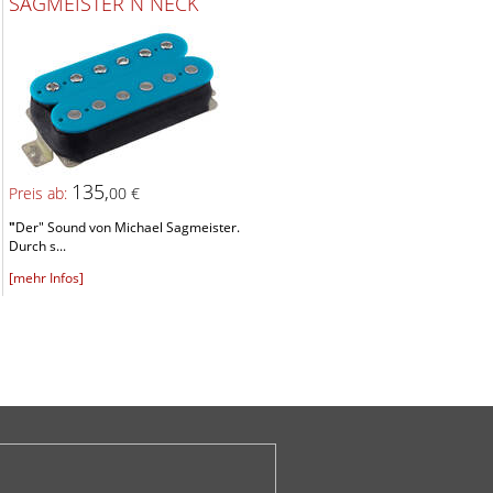
SAGMEISTER N NECK
135,
Preis ab:
00 €
"
Der" Sound von Michael Sagmeister.
Durch s...
[mehr Infos]