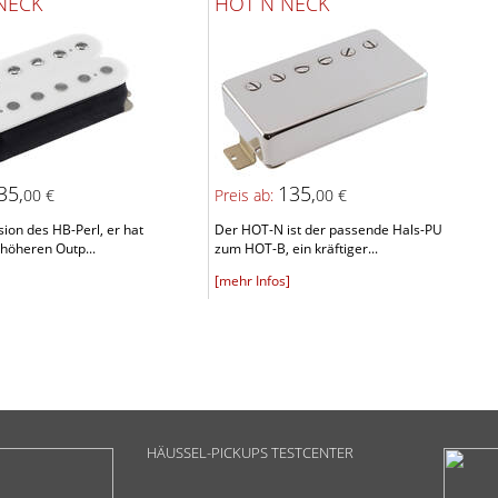
NECK
HOT N NECK
35,
135,
00 €
Preis ab:
00 €
ion des HB-Perl, er hat
Der HOT-N ist der passende Hals-PU
höheren Outp...
zum HOT-B, ein kräftiger...
[mehr Infos]
HÄUSSEL-PICKUPS TESTCENTER