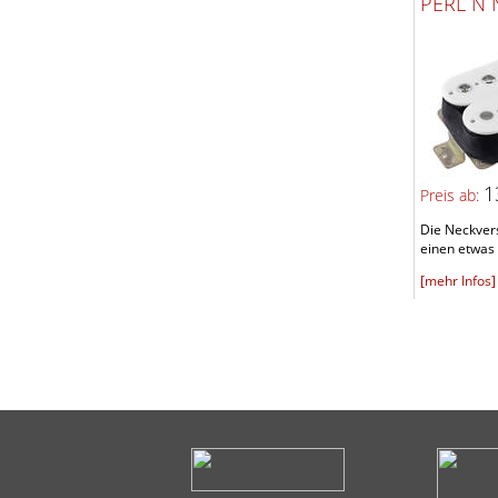
PERL N 
1
Preis ab:
Die Neckvers
einen etwas 
[mehr Infos]