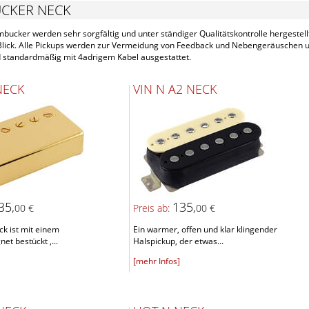
CKER NECK
ucker werden sehr sorgfältig und unter ständiger Qualitätskontrolle hergestellt
 Blick. Alle Pickups werden zur Vermeidung von Feedback und Nebengeräuschen
d standardmäßig mit 4adrigem Kabel ausgestattet.
NECK
VIN N A2 NECK
35,
135,
00 €
Preis ab:
00 €
k ist mit einem
Ein warmer, offen und klar klingender
t bestückt ,...
Halspickup, der etwas...
[mehr Infos]