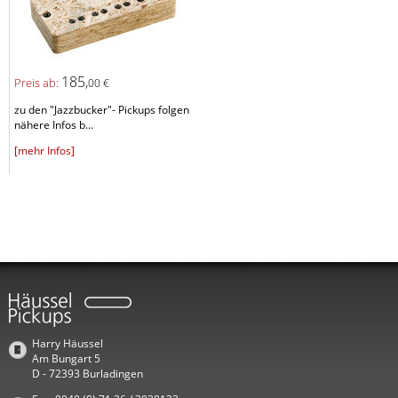
185,
Preis ab:
00 €
zu den "Jazzbucker"- Pickups folgen
nähere Infos b...
[mehr Infos]
Harry Häussel
Am Bungart 5
D - 72393 Burladingen