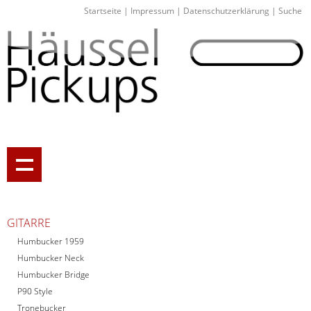
Startseite
|
Impressum
|
Datenschutzerklärung
|
Suche
GITARRE
Humbucker 1959
Humbucker Neck
Humbucker Bridge
P90 Style
Tronebucker