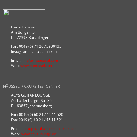
Harry Häussel
Am Bungart 5
D - 72393 Burladingen
Fon: 0049 (0) 71 26 / 3930133
Instagram: haeusselpickups
Email:
info(at)haeussel.com
Web:
www.haeussel.com
HÄUSSEL-PICKUPS TESTCENTER
ACYS GUITAR LOUNGE
Aschaffenburger Str. 36
D - 63867 Johannesberg
Fon: 0049 (0) 60 21 / 45 11 520
Fax: 0049 (0) 60 21 / 45 11 521
Email:
pickups(at)haeussel-pickups.de
Web:
www.acys-lounge.de