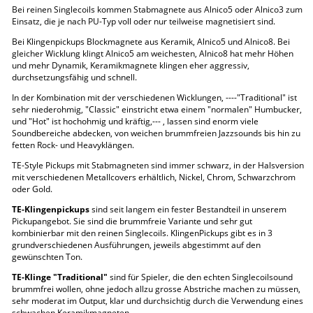
Bei reinen Singlecoils kommen Stabmagnete aus Alnico5 oder Alnico3 zum
Einsatz, die je nach PU-Typ voll oder nur teilweise magnetisiert sind.
Bei Klingenpickups Blockmagnete aus Keramik, Alnico5 und Alnico8. Bei
gleicher Wicklung klingt Alnico5 am weichesten, Alnico8 hat mehr Höhen
und mehr Dynamik, Keramikmagnete klingen eher aggressiv,
durchsetzungsfähig und schnell.
In der Kombination mit der verschiedenen Wicklungen, ----"Traditional" ist
sehr niederohmig, "Classic" einstricht etwa einem "normalen" Humbucker,
und "Hot" ist hochohmig und kräftig,--- , lassen sind enorm viele
Soundbereiche abdecken, von weichen brummfreien Jazzsounds bis hin zu
fetten Rock- und Heavyklängen.
TE-Style Pickups mit Stabmagneten sind immer schwarz, in der Halsversion
mit verschiedenen Metallcovers erhältlich, Nickel, Chrom, Schwarzchrom
oder Gold.
TE-Klingenpickups
sind seit langem ein fester Bestandteil in unserem
Pickupangebot. Sie sind die brummfreie Variante und sehr gut
kombinierbar mit den reinen Singlecoils. KlingenPickups gibt es in 3
grundverschiedenen Ausführungen, jeweils abgestimmt auf den
gewünschten Ton.
TE-Klinge "Traditional"
sind für Spieler, die den echten Singlecoilsound
brummfrei wollen, ohne jedoch allzu grosse Abstriche machen zu müssen,
sehr moderat im Output, klar und durchsichtig durch die Verwendung eines
schwachen Keramikmagneten.