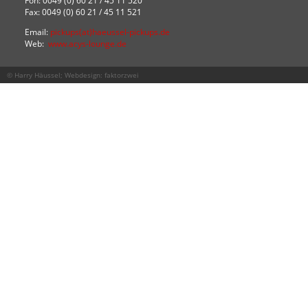
Fon: 0049 (0) 60 21 / 45 11 520
Fax: 0049 (0) 60 21 / 45 11 521
Email:
pickups(at)haeussel-pickups.de
Web:
www.acys-lounge.de
© Harry Häussel; Webdesign:
faktorzwei