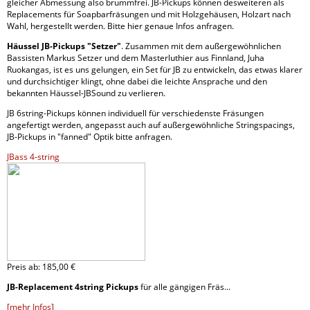
gleicher Abmessung also brummfrei. JB-Pickups können desweiteren als
Replacements für Soapbarfräsungen und mit Holzgehäusen, Holzart nach
Wahl, hergestellt werden. Bitte hier genaue Infos anfragen.
Häussel JB-Pickups "Setzer"
. Zusammen mit dem außergewöhnlichen
Bassisten Markus Setzer und dem Masterluthier aus Finnland, Juha
Ruokangas, ist es uns gelungen, ein Set für JB zu entwickeln, das etwas klarer
und durchsichtiger klingt, ohne dabei die leichte Ansprache und den
bekannten Häussel-JBSound zu verlieren.
JB 6string-Pickups können individuell für verschiedenste Fräsungen
angefertigt werden, angepasst auch auf außergewöhnliche Stringspacings,
JB-Pickups in "fanned" Optik bitte anfragen.
JBass 4-string
Preis ab:
185,
00 €
JB-Replacement 4string Pickups
für alle gängigen Fräs...
[mehr Infos]