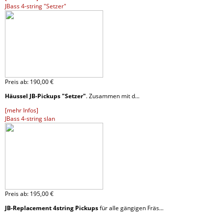
JBass 4-string "Setzer"
Preis ab:
190,
00 €
Häussel JB-Pickups "Setzer"
. Zusammen mit d...
[mehr Infos]
JBass 4-string slan
Preis ab:
195,
00 €
JB-Replacement 4string Pickups
für alle gängigen Fräs...