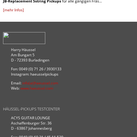
JB-Replacement 5string Pickups
für alle gängigen Fräs...
[mehr Infos]
Harry Häussel
Am Bungart 5
D - 72393 Burladingen
Fon: 0049 (0) 71 26 / 3930133
Instagram: haeusselpickups
Email:
info(at)haeussel.com
Web:
www.haeussel.com
HÄUSSEL-PICKUPS TESTCENTER
ACYS GUITAR LOUNGE
Aschaffenburger Str. 36
D - 63867 Johannesberg