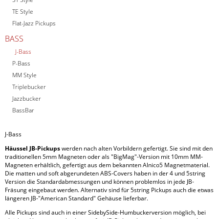
TE Style
Flat-Jazz Pickups
BASS
J-Bass
P-Bass
MM Style
Triplebucker
Jazzbucker
BassBar
J-Bass
Häussel JB-Pickups
werden nach alten Vorbildern gefertigt. Sie sind mit den
traditionellen 5mm Magneten oder als "BigMag"-Version mit 10mm MM-
Magneten erhältlich, gefertigt aus dem bekannten Alnico5 Magnetmaterial.
Die matten und soft abgerundeten ABS-Covers haben in der 4 und 5string
Version die Standardabmessungen und können problemlos in jede JB-
Fräsung eingebaut werden. Alternativ sind für 5string Pickups auch die etwas
längeren JB-"American Standard" Gehäuse lieferbar.
Alle Pickups sind auch in einer SidebySide-Humbuckerversion möglich, bei