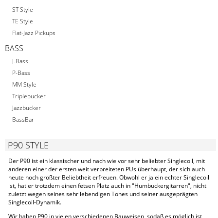
ST Style
TE Style
Flat-Jazz Pickups
BASS
J-Bass
P-Bass
MM Style
Triplebucker
Jazzbucker
BassBar
P90 STYLE
Der P90 ist ein klassischer und nach wie vor sehr beliebter Singlecoil, mit
anderen einer der ersten weit verbreiteten PUs überhaupt, der sich auch
heute noch größter Beliebtheit erfreuen. Obwohl er ja ein echter Singlecoil
ist, hat er trotzdem einen fetsen Platz auch in "Humbuckergitarren", nicht
zuletzt wegen seines sehr lebendigen Tones und seiner ausgeprägten
Singlecoil-Dynamik.
Wir haben P90 in vielen verschiedenen Bauweisen, sodaß es möglich ist,