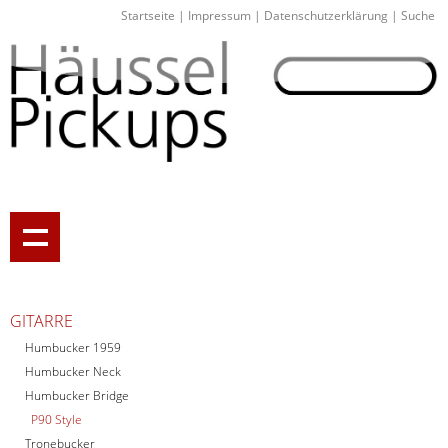
Startseite
|
Impressum
|
Datenschutzerklärung
|
Suche
GITARRE
Humbucker 1959
Humbucker Neck
Humbucker Bridge
P90 Style
Tronebucker