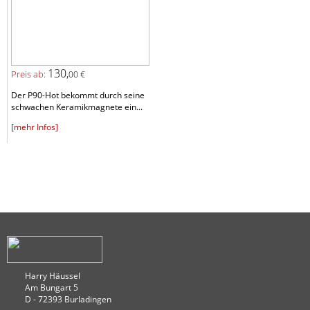
130,
Preis ab:
00 €
Der P90-Hot bekommt durch seine
schwachen Keramikmagnete ein...
[mehr Infos]
Harry Häussel
Am Bungart 5
D - 72393 Burladingen