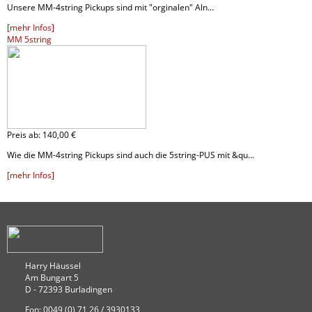
Unsere MM-4string Pickups sind mit "orginalen" Aln...
[mehr Infos]
MM 5string
Preis ab:
140,
00 €
Wie die MM-4string Pickups sind auch die 5string-PUS mit &qu...
[mehr Infos]
Harry Häussel
Am Bungart 5
D - 72393 Burladingen
Fon: 0049 (0) 71 26 / 3930133