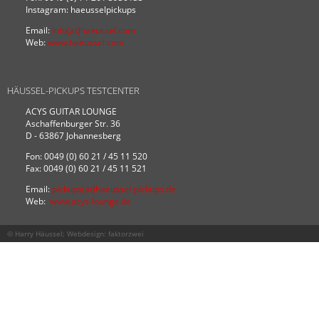
Instagram: haeusselpickups
Email:
info(at)haeussel.com
Web:
www.haeussel.com
HÄUSSEL-PICKUPS TESTCENTER
ACYS GUITAR LOUNGE
Aschaffenburger Str. 36
D - 63867 Johannesberg
Fon: 0049 (0) 60 21 / 45 11 520
Fax: 0049 (0) 60 21 / 45 11 521
Email:
pickups(at)haeussel-pickups.de
Web:
www.acys-lounge.de
© Harry Häussel; Webdesign:
faktorzwei