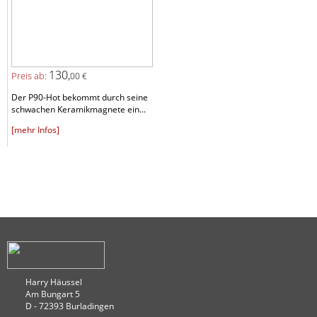
130,
Preis ab:
00 €
Der P90-Hot bekommt durch seine
schwachen Keramikmagnete ein...
[mehr Infos]
Harry Häussel
Am Bungart 5
D - 72393 Burladingen