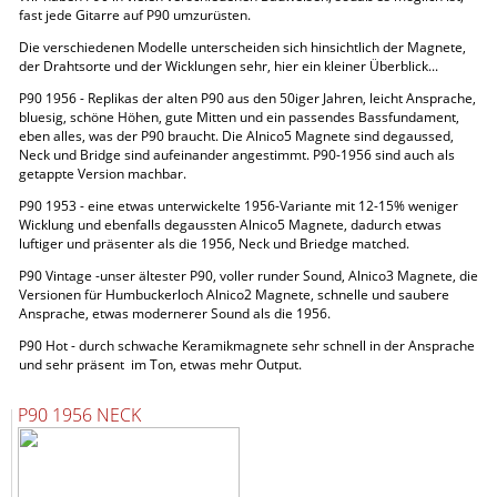
fast jede Gitarre auf P90 umzurüsten.
Die verschiedenen Modelle unterscheiden sich hinsichtlich der Magnete,
der Drahtsorte und der Wicklungen sehr, hier ein kleiner Überblick...
P90 1956 - Replikas der alten P90 aus den 50iger Jahren, leicht Ansprache,
bluesig, schöne Höhen, gute Mitten und ein passendes Bassfundament,
eben alles, was der P90 braucht. Die Alnico5 Magnete sind degaussed,
Neck und Bridge sind aufeinander angestimmt. P90-1956 sind auch als
getappte Version machbar.
P90 1953 - eine etwas unterwickelte 1956-Variante mit 12-15% weniger
Wicklung und ebenfalls degaussten Alnico5 Magnete, dadurch etwas
luftiger und präsenter als die 1956, Neck und Briedge matched.
P90 Vintage -unser ältester P90, voller runder Sound, Alnico3 Magnete, die
Versionen für Humbuckerloch Alnico2 Magnete, schnelle und saubere
Ansprache, etwas modernerer Sound als die 1956.
P90 Hot - durch schwache Keramikmagnete sehr schnell in der Ansprache
und sehr präsent im Ton, etwas mehr Output.
P90 1956 NECK