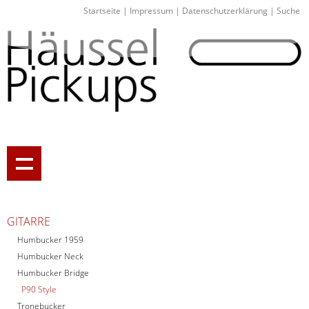
Startseite
|
Impressum
|
Datenschutzerklärung
|
Suche
GITARRE
Humbucker 1959
Humbucker Neck
Humbucker Bridge
P90 Style
Tronebucker