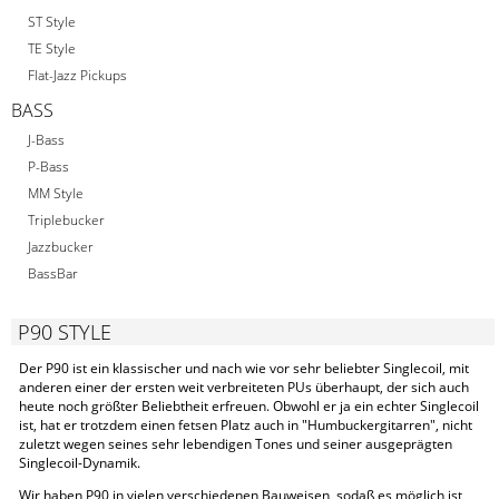
ST Style
TE Style
Flat-Jazz Pickups
BASS
J-Bass
P-Bass
MM Style
Triplebucker
Jazzbucker
BassBar
P90 STYLE
Der P90 ist ein klassischer und nach wie vor sehr beliebter Singlecoil, mit
anderen einer der ersten weit verbreiteten PUs überhaupt, der sich auch
heute noch größter Beliebtheit erfreuen. Obwohl er ja ein echter Singlecoil
ist, hat er trotzdem einen fetsen Platz auch in "Humbuckergitarren", nicht
zuletzt wegen seines sehr lebendigen Tones und seiner ausgeprägten
Singlecoil-Dynamik.
Wir haben P90 in vielen verschiedenen Bauweisen, sodaß es möglich ist,