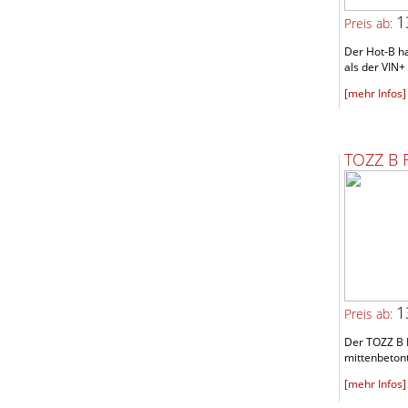
1
Preis ab:
Der Hot-B h
als der VIN+ 
[mehr Infos]
TOZZ B 
1
Preis ab:
Der TOZZ B F
mittenbetont
[mehr Infos]