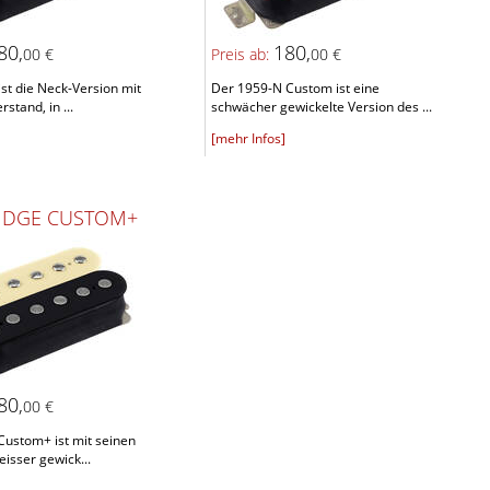
80,
180,
00 €
Preis ab:
00 €
st die Neck-Version mit
Der 1959-N Custom ist eine
rstand, in ...
schwächer gewickelte Version des ...
[mehr Infos]
RIDGE CUSTOM+
80,
00 €
Custom+ ist mit seinen
eisser gewick...