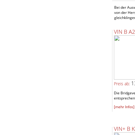
Bei der Aus
von der Hers
gleichklinge
VIN B A
1
Preis ab:
Die Bridgeve
entsprechen
[mehr Infos]
VIN+ B 