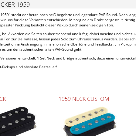
CKER 1959
 1959" steckt der heute noch heiß begehrte und legendäre PAF-Sound. Nach lange
wir uns für diese Varianten entschieden. Mit orginalem Draht hergestellt, rich
passter Wicklung besticht dieser Pickup durch seinen seidigen Ton.
 bei Akkorden die Saiten sauber trennend und luftig, dabei näselnd und nicht z
n Ton zur Delikatesse, lassen jedes Solo zum Ohrenschmaus werden. Dabei schma
ederzeit ohne Anstrengung in harmonische Obertöne und Feedbacks. Ein Pickup mi
n es um den authentischen alten PAF-Sound geht.
Versionen entwickelt, 1 Set Neck und Bridge authentisch, dazu einen unterwicke
Pickups sind absolute Bestseller!
CK
1959 NECK CUSTOM