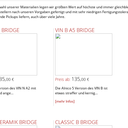
wahl unserer Materialien legen wir größten Wert auf höchste und immer gleichb
tellern nach unseren Vorgaben gefertigt und mit sehr niedrigen Fertigungstoler
nde Pickups liefern, auch über viele Jahre.
2 BRIDGE
VIN B A5 BRIDGE
35,
135,
00 €
Preis ab:
00 €
rsion des VIN N A2 mit
Die Alnico 5 Version des VIN B ist
d ange...
etwas straffer und kernig...
[mehr Infos]
KERAMIK BRIDGE
CLASSIC B BRIDGE