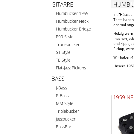
HUMBU
GITARRE
Humbucker 1959
Im "Häussel
Tests haben 
Humbucker Neck
optimal ange
Humbucker Bridge
Holzig warm,
P90 Style
machen jede
und kippt j
Tronebucker
Pickup, wen
ST Style
Wir haben 4 
TE Style
Unsere 1959-
Flat-Jazz Pickups
BASS
J-Bass
P-Bass
1959 NE
MM Style
Triplebucker
Jazzbucker
BassBar