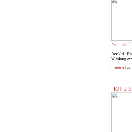
1
Preis ab:
Der VIN+ B K
Wicklung wie
[mehr Infos]
HOT B B