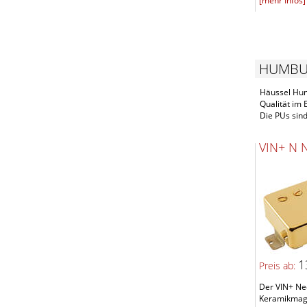
[mehr Infos]
HUMBU
Häussel Humb
Qualität im
Die PUs sin
VIN+ N 
1
Preis ab:
Der VIN+ Nec
Keramikmagne