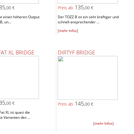
35,
135,
00 €
Preis ab:
00 €
at einen höheren Output
Der TOZZ B ist ein sehr kräftiger und
B, un...
schnell ansprechender ...
[mehr Infos]
FAT XL BRIDGE
DIRTYF BRIDGE
35,
145,
00 €
Preis ab:
00 €
at XL ist quasi die
e Varianten des ...
[mehr Infos]