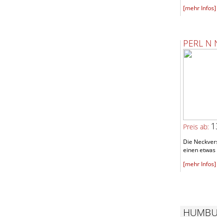
[mehr Infos]
PERL N 
1
Preis ab:
Die Neckvers
einen etwas 
[mehr Infos]
HUMBU