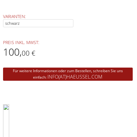
VARIANTEN:
PREIS INKL. MWST:
100
,
00 €
Für weitere Informationen oder zum Bestellen, schreiben Sie uns
INFO(AT)HAEUSSEL.COM
einfach: