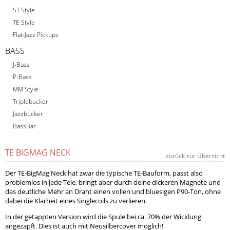
ST Style
TE Style
Flat-Jazz Pickups
BASS
J-Bass
P-Bass
MM Style
Triplebucker
Jazzbucker
BassBar
TE BIGMAG NECK
zurück zur Übersicht
Der TE-BigMag Neck hat zwar die typische TE-Bauform, passt also
problemlos in jede Tele, bringt aber durch deine dickeren Magnete und
das deutliche Mehr an Draht einen vollen und bluesigen P90-Ton, ohne
dabei die Klarheit eines Singlecoils zu verlieren.
In der getappten Version wird die Spule bei ca. 70% der Wicklung
angezapft. Dies ist auch mit Neusilbercover möglich!