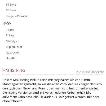
ST Style
TE Style
Flat-Jazz Pickups
BASS
J-Bass
P-Bass
MM Style
Triplebucker
Jazzbucker
BassBar
MM 4STRING
zurück zur Übersicht
Unsere MM-4string Pickups sind mit "orginalen" Alnico5 10mm
Stabmagneten gemacht, so wie die alten Vorbilder, sie kriegen dadurch
den typischen Growl und Punch, den man vom Instrument erwartet.
Die 4string Versionen sind in 3 verschiedenen Farben erhältlich,
außerdem kann das Gehäuse auch aus Holz gefräst werden, mit oder
ohne "Ohren",