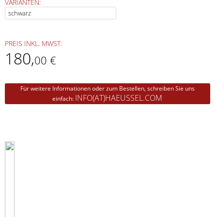
VARIANTEN:
PREIS INKL. MWST:
180
,
00 €
Für weitere Informationen oder zum Bestellen, schreiben Sie uns
INFO(AT)HAEUSSEL.COM
einfach: