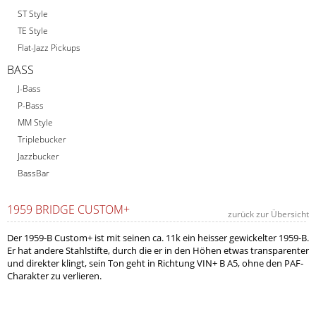
ST Style
TE Style
Flat-Jazz Pickups
BASS
J-Bass
P-Bass
MM Style
Triplebucker
Jazzbucker
BassBar
1959 BRIDGE CUSTOM+
zurück zur Übersicht
Der 1959-B Custom+ ist mit seinen ca. 11k ein heisser gewickelter 1959-B.
Er hat andere Stahlstifte, durch die er in den Höhen etwas transparenter
und direkter klingt, sein Ton geht in Richtung VIN+ B A5, ohne den PAF-
Charakter zu verlieren.