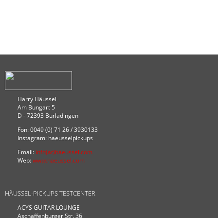
TOZZ B FAT XL BRIDGE
Preis:
135
,00 €
Harry Häussel
Am Bungart 5
D - 72393 Burladingen
TOZZ B XL BRIDGE
Fon: 0049 (0) 71 26 / 3930133
Instagram: haeusselpickups
Email:
info(at)haeussel.com
Web:
www.haeussel.com
HÄUSSEL-PICKUPS TESTCENTER
Preis:
135
,00 €
ACYS GUITAR LOUNGE
Aschaffenburger Str. 36