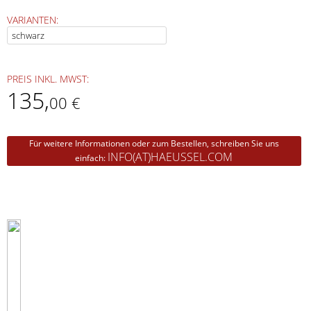
VARIANTEN:
PREIS INKL. MWST:
135
,
00 €
Für weitere Informationen oder zum Bestellen, schreiben Sie uns
INFO(AT)HAEUSSEL.COM
einfach: