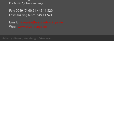
D - 63867 Johannesberg
Fon: 0049 (0) 60 21 / 45 11 520
Fax: 0049 (0) 60 21 / 45 11 521
Email:
pickups(at)haeussel-pickups.de
Web:
www.acys-lounge.de
© Harry Häussel; Webdesign:
faktorzwei