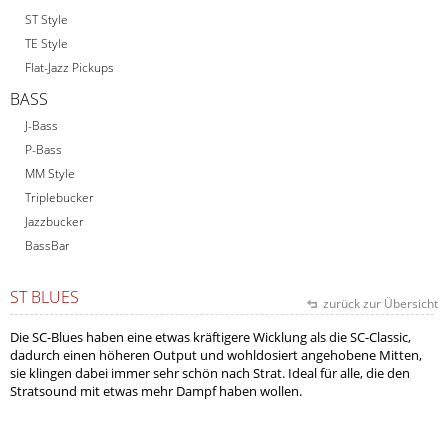
ST Style
TE Style
Flat-Jazz Pickups
BASS
J-Bass
P-Bass
MM Style
Triplebucker
Jazzbucker
BassBar
ST BLUES
zurück zur Übersicht
Die SC-Blues haben eine etwas kräftigere Wicklung als die SC-Classic,
dadurch einen höheren Output und wohldosiert angehobene Mitten,
sie klingen dabei immer sehr schön nach Strat. Ideal für alle, die den
Stratsound mit etwas mehr Dampf haben wollen.