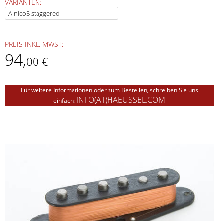
VARIANTEN:
PREIS INKL. MWST:
94
,
00 €
Für weitere Informationen oder zum Bestellen, schreiben Sie uns
INFO(AT)HAEUSSEL.COM
einfach: