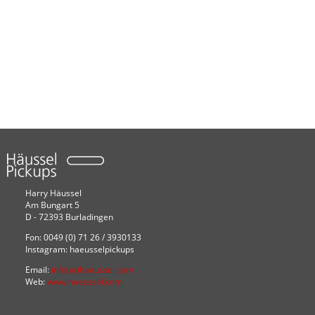
Harry Häussel
Am Bungart 5
D - 72393 Burladingen
Fon: 0049 (0) 71 26 / 3930133
Instagram: haeusselpickups
Email:
info(at)haeussel.com
Web:
www.haeussel.com