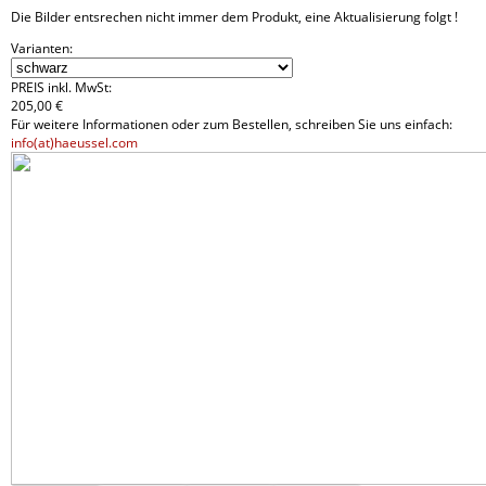
Die Bilder entsrechen nicht immer dem Produkt, eine Aktualisierung folgt !
Varianten:
PREIS inkl. MwSt:
205
,
00 €
Für weitere Informationen oder zum Bestellen, schreiben Sie uns einfach:
info(at)haeussel.com