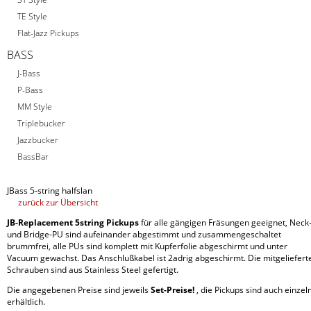
TE Style
Flat-Jazz Pickups
BASS
J-Bass
P-Bass
MM Style
Triplebucker
Jazzbucker
BassBar
JBass 5-string halfslan
zurück zur Übersicht
JB-Replacement 5string Pickups
für alle gängigen Fräsungen geeignet, Neck
und Bridge-PU sind aufeinander abgestimmt und zusammengeschaltet
brummfrei, alle PUs sind komplett mit Kupferfolie abgeschirmt und unter
Vacuum gewachst. Das Anschlußkabel ist 2adrig abgeschirmt. Die mitgeliefert
Schrauben sind aus Stainless Steel gefertigt.
Die angegebenen Preise sind jeweils
Set-Preise!
, die Pickups sind auch einzel
erhältlich.