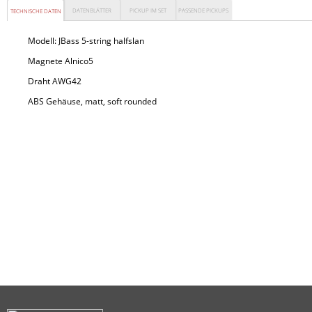
DATENBLÄTTER
PICKUP IM SET
PASSENDE PICKUPS
TECHNISCHE DATEN
Modell:
JBass 5-string halfslan
Magnete Alnico5
Draht AWG42
ABS Gehäuse, matt, soft rounded