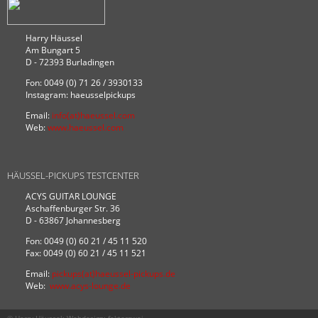
Harry Häussel
Am Bungart 5
D - 72393 Burladingen
Fon: 0049 (0) 71 26 / 3930133
Instagram: haeusselpickups
Email:
info(at)haeussel.com
Web:
www.haeussel.com
HÄUSSEL-PICKUPS TESTCENTER
ACYS GUITAR LOUNGE
Aschaffenburger Str. 36
D - 63867 Johannesberg
Fon: 0049 (0) 60 21 / 45 11 520
Fax: 0049 (0) 60 21 / 45 11 521
Email:
pickups(at)haeussel-pickups.de
Web:
www.acys-lounge.de
© Harry Häussel; Webdesign:
faktorzwei