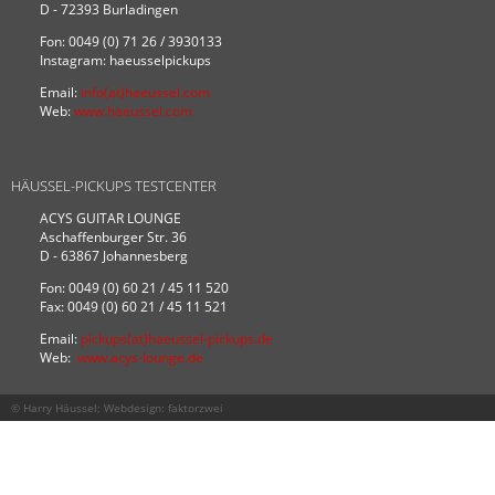
D - 72393 Burladingen
Fon: 0049 (0) 71 26 / 3930133
Instagram: haeusselpickups
Email:
info(at)haeussel.com
Web:
www.haeussel.com
HÄUSSEL-PICKUPS TESTCENTER
ACYS GUITAR LOUNGE
Aschaffenburger Str. 36
D - 63867 Johannesberg
Fon: 0049 (0) 60 21 / 45 11 520
Fax: 0049 (0) 60 21 / 45 11 521
Email:
pickups(at)haeussel-pickups.de
Web:
www.acys-lounge.de
© Harry Häussel; Webdesign:
faktorzwei