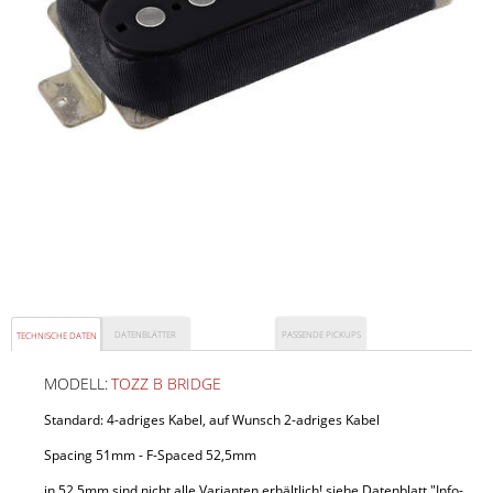
DATENBLÄTTER
PASSENDE PICKUPS
TECHNISCHE DATEN
MODELL:
TOZZ B BRIDGE
Standard: 4-adriges Kabel, auf Wunsch 2-adriges Kabel
VIN+ N NECK
Spacing 51mm - F-Spaced 52,5mm
in 52,5mm sind nicht alle Varianten erhältlich! siehe Datenblatt "Info-