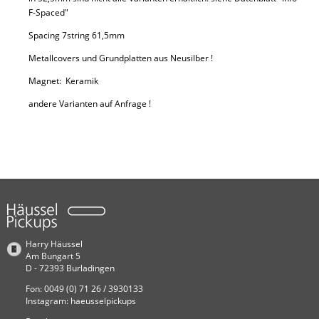
F-Spaced"
Spacing 7string 61,5mm
Metallcovers und Grundplatten aus Neusilber !
Magnet: Keramik
Preis:
135
,00 €
andere Varianten auf Anfrage !
Harry Häussel
Am Bungart 5
D - 72393 Burladingen
Fon: 0049 (0) 71 26 / 3930133
Instagram: haeusselpickups