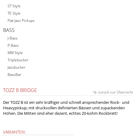
ST Style
TE Style
Flat-Jazz Pickups
BASS
J-Bass
P-Bass
MM Style
Triplebucker
Jazzbucker
BassBar
TOZZ B BRIDGE
zurück zur Übersicht
Der TOZZ B ist ein sehr kräftiger und schnell ansprechender Rock- und
Heavypickup, mit druckvollen definierten Bässen und zupackenden
Höhen. Die Mitten sind eher dezent, echtes 20-kohm Rockbrett!
VARIANTEN: