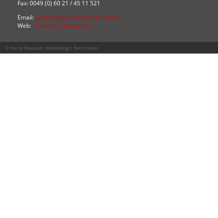
Fax: 0049 (0) 60 21 / 45 11 521
Email:
pickups(at)haeussel-pickups.de
Web:
www.acys-lounge.de
© Harry Häussel; Webdesign:
faktorzwei