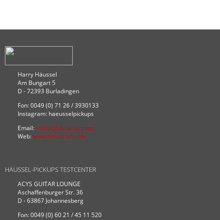
Harry Häussel
Am Bungart 5
D - 72393 Burladingen
Fon: 0049 (0) 71 26 / 3930133
Instagram: haeusselpickups
Email:
info(at)haeussel.com
Web:
www.haeussel.com
HÄUSSEL-PICKUPS TESTCENTER
ACYS GUITAR LOUNGE
Aschaffenburger Str. 36
D - 63867 Johannesberg
Fon: 0049 (0) 60 21 / 45 11 520