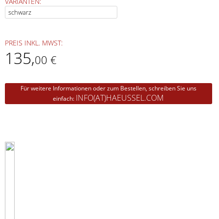
VARIANTEN:
PREIS INKL. MWST:
135
,
00 €
Für weitere Informationen oder zum Bestellen, schreiben Sie uns
INFO(AT)HAEUSSEL.COM
einfach: