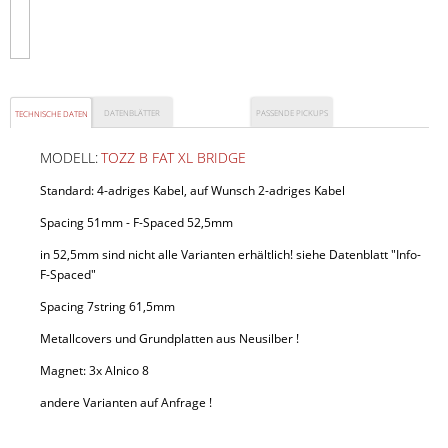
DATENBLÄTTER
PASSENDE PICKUPS
TECHNISCHE DATEN
MODELL:
TOZZ B FAT XL BRIDGE
Standard: 4-adriges Kabel, auf Wunsch 2-adriges Kabel
VIN+ N NECK
Spacing 51mm - F-Spaced 52,5mm
in 52,5mm sind nicht alle Varianten erhältlich! siehe Datenblatt "Info-
F-Spaced"
Spacing 7string 61,5mm
Metallcovers und Grundplatten aus Neusilber !
Magnet: 3x Alnico 8
Preis:
135
,00 €
andere Varianten auf Anfrage !