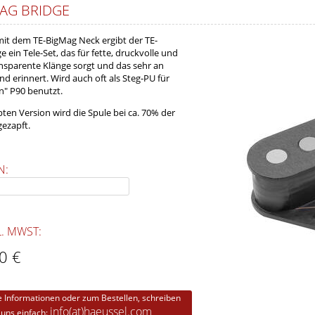
MAG BRIDGE
t dem TE-BigMag Neck ergibt der TE-
 ein Tele-Set, das für fette, druckvolle und
sparente Klänge sorgt und das sehr an
d erinnert. Wird auch oft als Steg-PU für
n" P90 benutzt.
pten Version wird die Spule bei ca. 70% der
ezapft.
N:
L. MWST:
0 €
e Informationen oder zum Bestellen, schreiben
info(at)haeussel.com
 uns einfach: