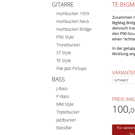
TE BIG
GITARRE
Humbucker 1959
Zusammen mi
Humbucker Neck
BigMag Bridge
dennoch tran
Humbucker Bridge
den P90-Soun
P90 Style
einen "echte
Tronebucker
In der getap
ST Style
Wicklung ang
TE Style
Flat-Jazz Pickups
VARIANTE
BASS
J-Bass
P-Bass
PREIS INK
MM Style
100
,
0
Triplebucker
Jazzbucker
BassBar
Für weiter
Sie