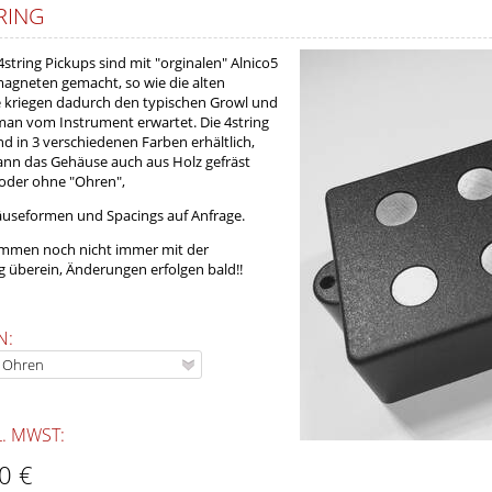
RING
tring Pickups sind mit "orginalen" Alnico5
gneten gemacht, so wie die alten
ie kriegen dadurch den typischen Growl und
an vom Instrument erwartet. Die 4string
nd in 3 verschiedenen Farben erhältlich,
nn das Gehäuse auch aus Holz gefräst
oder ohne "Ohren",
äuseformen und Spacings auf Anfrage.
timmen noch nicht immer mit der
 überein, Änderungen erfolgen bald!!
N:
L. MWST:
0 €