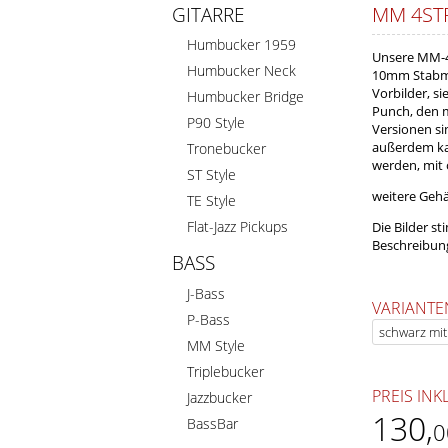
MM 4ST
GITARRE
Humbucker 1959
Unsere MM-4s
Humbucker Neck
10mm Stabma
Vorbilder, s
Humbucker Bridge
Punch, den m
P90 Style
Versionen si
außerdem ka
Tronebucker
werden, mit 
ST Style
weitere Geh
TE Style
Flat-Jazz Pickups
Die Bilder s
Beschreibung
BASS
J-Bass
VARIANTE
P-Bass
MM Style
Triplebucker
PREIS INK
Jazzbucker
130
,
BassBar
0