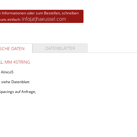
e Informationen oder zum Bestellen, schreiben
info(at)haeussel.com
 uns einfach:
DATENBLÄTTER
SCHE DATEN
L:
MM 4STRING
 Alnico5
 siehe Datenblatt
Spacings auf Anfrage,