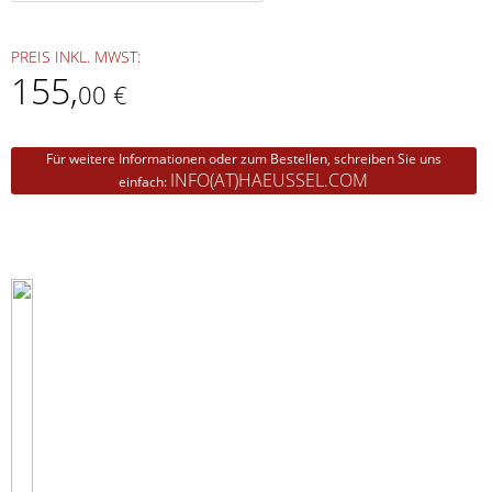
PREIS INKL. MWST:
155
,
00 €
Für weitere Informationen oder zum Bestellen, schreiben Sie uns
INFO(AT)HAEUSSEL.COM
einfach: