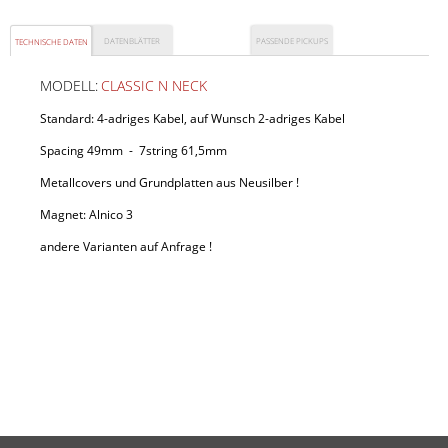
DATENBLÄTTER
PASSENDE PICKUPS
TECHNISCHE DATEN
MODELL:
CLASSIC N NECK
Standard: 4-adriges Kabel, auf Wunsch 2-adriges Kabel
CLASSIC B BRIDGE
Spacing 49mm - 7string 61,5mm
Metallcovers und Grundplatten aus Neusilber !
Magnet: Alnico 3
andere Varianten auf Anfrage !
Preis:
155
,00 €