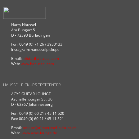
Harry Häussel
Am Bungart 5
D - 72393 Burladingen
Fon: 0049 (0) 71 26 / 3930133
Instagram: haeusselpickups
Email:
info(at)haeussel.com
Web:
www.haeussel.com
HÄUSSEL-PICKUPS TESTCENTER
ACYS GUITAR LOUNGE
Aschaffenburger Str. 36
D - 63867 Johannesberg
Fon: 0049 (0) 60 21 / 45 11 520
Fax: 0049 (0) 60 21 / 45 11 521
Email:
pickups(at)haeussel-pickups.de
Web:
www.acys-lounge.de