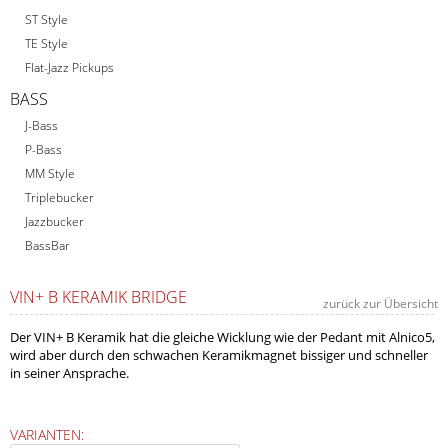
ST Style
TE Style
Flat-Jazz Pickups
BASS
J-Bass
P-Bass
MM Style
Triplebucker
Jazzbucker
BassBar
VIN+ B KERAMIK BRIDGE
zurück zur Übersicht
Der VIN+ B Keramik hat die gleiche Wicklung wie der Pedant mit Alnico5,
wird aber durch den schwachen Keramikmagnet bissiger und schneller
in seiner Ansprache.
VARIANTEN: