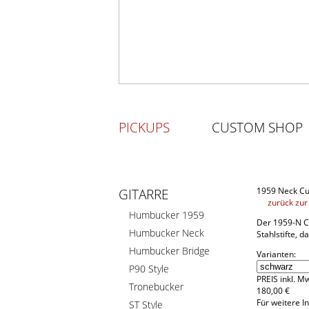
PICKUPS
CUSTOM SHOP
1959 Neck C
GITARRE
zurück zur
Humbucker 1959
Der 1959-N Cu
Humbucker Neck
Stahlstifte, 
Humbucker Bridge
Varianten:
P90 Style
PREIS inkl. M
Tronebucker
180
,
00 €
Für weitere I
ST Style