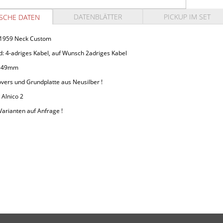
DATENBLÄTTER
PICKUP IM SET
SCHE DATEN
1959 Neck Custom
d: 4-adriges Kabel, auf Wunsch 2adriges Kabel
g 49mm
vers und Grundplatte aus Neusilber !
 Alnico 2
arianten auf Anfrage !