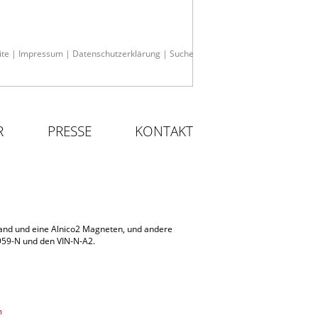
ite
|
Impressum
|
Datenschutzerklärung
|
Suche
R
PRESSE
KONTAKT
tand und eine Alnico2 Magneten, und andere
 1959-N und den VIN-N-A2.
m