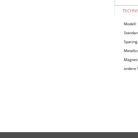
TECHNI
Modell:
Standar
Spacin
Metallco
Magnet:
andere V