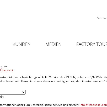
Startse
KUNDEN
MEDIEN
FACTORY TOU
ustom
 Übersicht
stom ist eine schwächer gewickelte Version des 1959-N, er hat ca. 6,9k Widers
dadurch wird sein Klangbild etwas klarer und seidig, er liegt damit zwischen dem
wSt:
nformationen oder zum Bestellen, schreiben Sie uns einfach:
info(at)haeussel.co