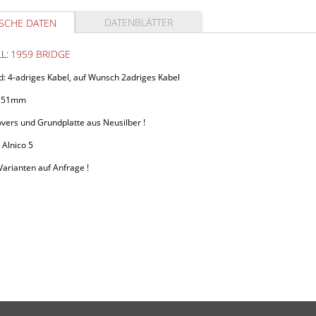
DATENBLÄTTER
SCHE DATEN
L:
1959 BRIDGE
d: 4-adriges Kabel, auf Wunsch 2adriges Kabel
g 51mm
vers und Grundplatte aus Neusilber !
 Alnico 5
arianten auf Anfrage !