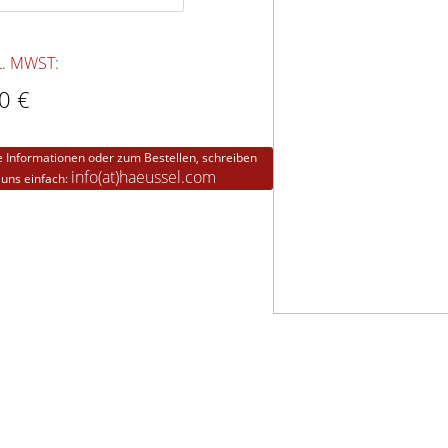
L. MWST:
0 €
e Informationen oder zum Bestellen, schreiben
info(at)haeussel.com
 uns einfach: