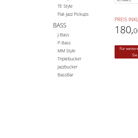
TE Style
Flat-Jazz Pickups
PREIS INK
BASS
180
,
0
J-Bass
P-Bass
Für weiter
MM Style
Sie
Triplebucker
Jazzbucker
BassBar