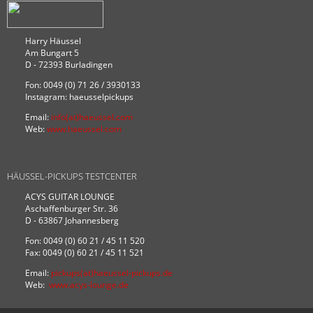
Harry Häussel
Am Bungart 5
D - 72393 Burladingen
Fon: 0049 (0) 71 26 / 3930133
Instagram: haeusselpickups
Email:
info(at)haeussel.com
Web:
www.haeussel.com
HÄUSSEL-PICKUPS TESTCENTER
ACYS GUITAR LOUNGE
Aschaffenburger Str. 36
D - 63867 Johannesberg
Fon: 0049 (0) 60 21 / 45 11 520
Fax: 0049 (0) 60 21 / 45 11 521
Email:
pickups(at)haeussel-pickups.de
Web:
www.acys-lounge.de