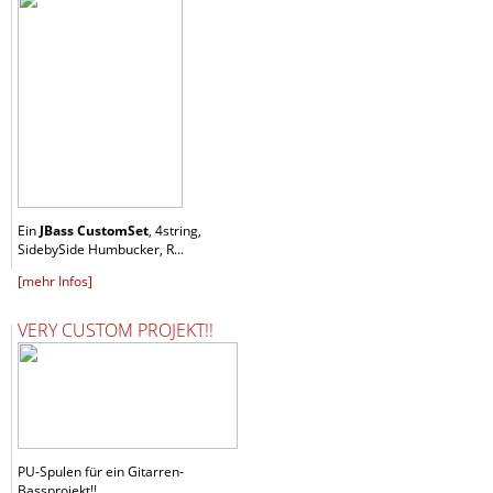
Ein
JBass CustomSet
, 4string,
SidebySide Humbucker, R...
[mehr Infos]
VERY CUSTOM PROJEKT!!
PU-Spulen für ein Gitarren-
Bassprojekt!!