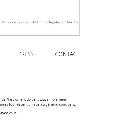
|
Mentions légales
|
Mentions légales
|
Chercher
PRESSE
CONTACT
es de l’instrument doivent tout simplement
nores fournissent un aperçu général concluant.
 avec vous.