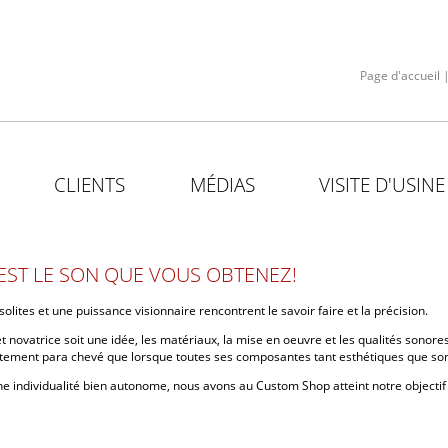
Page d'accueil
CLIENTS
MÉDIAS
VISITE D'USINE
EST LE SON QUE VOUS OBTENEZ!
olites et une puissance visionnaire rencontrent le savoir faire et la précision.
et novatrice soit une idée, les matériaux, la mise en oeuvre et les qualités sonor
ectement para chevé que lorsque toutes ses composantes tant esthétiques que so
une individualité bien autonome, nous avons au Custom Shop atteint notre objectif