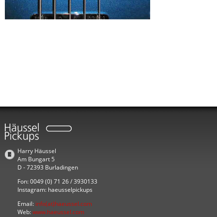
Harry Häussel
Am Bungart 5
D - 72393 Burladingen
Fon: 0049 (0) 71 26 / 3930133
Instagram: haeusselpickups
Email:
info(at)haeussel.com
Web:
www.haeussel.com