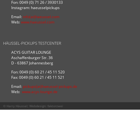
Fon: 0049 (0) 71 26 / 3930133
Instagram: haeusselpickups
Email:
info(at)haeussel.com
Web:
www.haeussel.com
HÄUSSEL-PICKUPS TESTCENTER
ACYS GUITAR LOUNGE
Aschaffenburger Str. 36
D - 63867 Johannesberg
Fon: 0049 (0) 60 21 / 45 11 520
Fax: 0049 (0) 60 21 / 45 11 521
Email:
pickups(at)haeussel-pickups.de
Web:
www.acys-lounge.de
© Harry Häussel; Webdesign:
faktorzwei