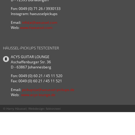
Fon: 0049 (0) 71 26 / 3930133
Instagram: haeusselpickups
Email:
info(at)haeussel.com
Web:
www.haeussel.com
HÄUSSEL-PICKUPS TESTCENTER
ACYS GUITAR LOUNGE
Aschaffenburger Str. 36
D - 63867 Johannesberg
Fon: 0049 (0) 60 21 / 45 11 520
Fax: 0049 (0) 60 21 / 45 11 521
Email:
pickups(at)haeussel-pickups.de
Web:
www.acys-lounge.de
© Harry Häussel; Webdesign:
faktorzwei