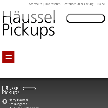
Startseite
|
Impressum
|
Datenschutzerklärung
|
Suche
Harry Häussel
Am Bungart 5
D - 72393 Burladingen