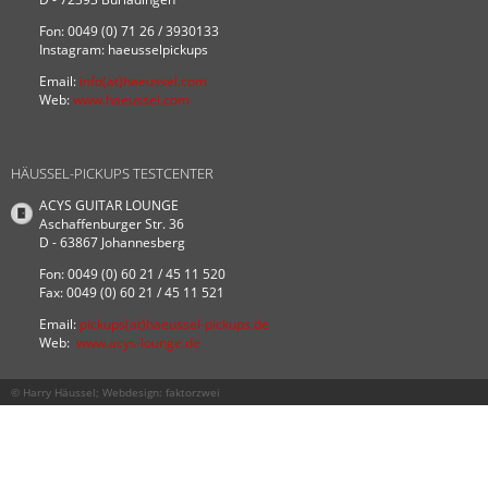
Fon: 0049 (0) 71 26 / 3930133
Instagram: haeusselpickups
Email:
info(at)haeussel.com
Web:
www.haeussel.com
HÄUSSEL-PICKUPS TESTCENTER
ACYS GUITAR LOUNGE
Aschaffenburger Str. 36
D - 63867 Johannesberg
Fon: 0049 (0) 60 21 / 45 11 520
Fax: 0049 (0) 60 21 / 45 11 521
Email:
pickups(at)haeussel-pickups.de
Web:
www.acys-lounge.de
© Harry Häussel; Webdesign:
faktorzwei