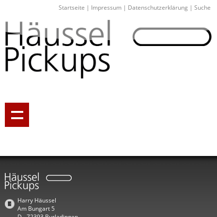
Startseite
|
Impressum
|
Datenschutzerklärung
|
Suche
Harry Häussel
Am Bungart 5
D - 72393 Burladingen