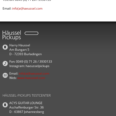
Email:
info(at)haeussel.com
Harry Häussel
Am Bungart 5
D - 72393 Burladingen
Fon: 0049 (0) 71 26 / 3930133
Instagram: haeusselpickups
Email:
info(at)haeussel.com
Web:
www.haeussel.com
HÄUSSEL-PICKUPS TESTCENTER
ACYS GUITAR LOUNGE
Aschaffenburger Str. 36
D - 63867 Johannesberg