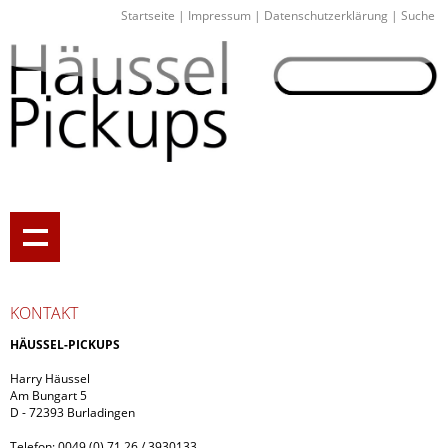
Startseite
|
Impressum
|
Datenschutzerklärung
|
Suche
KONTAKT
HÄUSSEL-PICKUPS
Harry Häussel
Am Bungart 5
D - 72393 Burladingen
Telefon: 0049 (0) 71 26 / 3930133