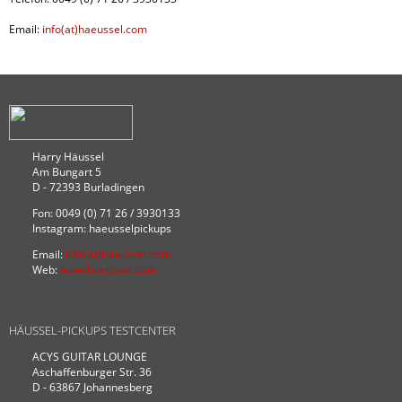
Email:
info(at)haeussel.com
Harry Häussel
Am Bungart 5
D - 72393 Burladingen
Fon: 0049 (0) 71 26 / 3930133
Instagram: haeusselpickups
Email:
info(at)haeussel.com
Web:
www.haeussel.com
HÄUSSEL-PICKUPS TESTCENTER
ACYS GUITAR LOUNGE
Aschaffenburger Str. 36
D - 63867 Johannesberg