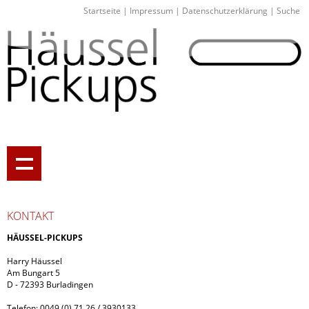
Startseite
|
Impressum
|
Datenschutzerklärung
|
Suche
KONTAKT
HÄUSSEL-PICKUPS
Harry Häussel
Am Bungart 5
D - 72393 Burladingen
Telefon: 0049 (0) 71 26 / 3930133