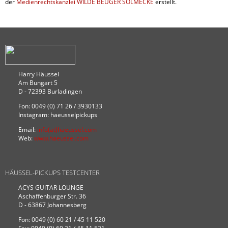
der
Medienrechtskanzlei WILDE BEUGER SOLMECKE
erstellt.
Harry Häussel
Am Bungart 5
D - 72393 Burladingen
Fon: 0049 (0) 71 26 / 3930133
Instagram: haeusselpickups
Email:
info(at)haeussel.com
Web:
www.haeussel.com
HÄUSSEL-PICKUPS TESTCENTER
ACYS GUITAR LOUNGE
Aschaffenburger Str. 36
D - 63867 Johannesberg
Fon: 0049 (0) 60 21 / 45 11 520