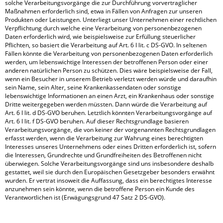
solche Verarbeitungsvorgänge die zur Durchführung vorvertraglicher
Maßnahmen erforderlich sind, etwa in Fällen von Anfragen zur unseren
Produkten oder Leistungen. Unterliegt unser Unternehmen einer rechtlichen
Verpflichtung durch welche eine Verarbeitung von personenbezogenen
Daten erforderlich wird, wie beispielsweise zur Erfüllung steuerlicher
Pflichten, so basiert die Verarbeitung auf Art. 6 I lit. c DS-GVO. In seltenen
Fällen könnte die Verarbeitung von personenbezogenen Daten erforderlich
werden, um lebenswichtige Interessen der betroffenen Person oder einer
anderen natürlichen Person zu schützen. Dies wäre beispielsweise der Fall,
wenn ein Besucher in unserem Betrieb verletzt werden würde und daraufhin
sein Name, sein Alter, seine Krankenkassendaten oder sonstige
lebenswichtige Informationen an einen Arzt, ein Krankenhaus oder sonstige
Dritte weitergegeben werden müssten. Dann würde die Verarbeitung auf
Art. 6 I lit. d DS-GVO beruhen. Letztlich könnten Verarbeitungsvorgänge auf
Art. 6 I lit. f DS-GVO beruhen. Auf dieser Rechtsgrundlage basieren
Verarbeitungsvorgänge, die von keiner der vorgenannten Rechtsgrundlagen
erfasst werden, wenn die Verarbeitung zur Wahrung eines berechtigten
Interesses unseres Unternehmens oder eines Dritten erforderlich ist, sofern
die Interessen, Grundrechte und Grundfreiheiten des Betroffenen nicht
überwiegen. Solche Verarbeitungsvorgänge sind uns insbesondere deshalb
gestattet, weil sie durch den Europäischen Gesetzgeber besonders erwähnt
wurden. Er vertrat insoweit die Auffassung, dass ein berechtigtes Interesse
anzunehmen sein könnte, wenn die betroffene Person ein Kunde des
Verantwortlichen ist (Erwägungsgrund 47 Satz 2 DS-GVO).