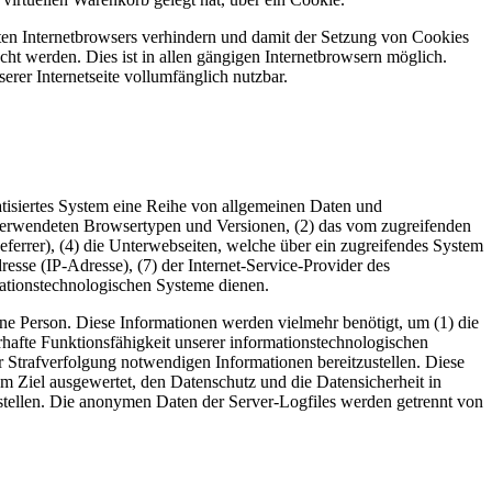
tzten Internetbrowsers verhindern und damit der Setzung von Cookies
ht werden. Dies ist in allen gängigen Internetbrowsern möglich.
erer Internetseite vollumfänglich nutzbar.
matisiertes System eine Reihe von allgemeinen Daten und
 verwendeten Browsertypen und Versionen, (2) das vom zugreifenden
eferrer), (4) die Unterwebseiten, welche über ein zugreifendes System
dresse (IP-Adresse), (7) der Internet-Service-Provider des
mationstechnologischen Systeme dienen.
ne Person. Diese Informationen werden vielmehr benötigt, um (1) die
uerhafte Funktionsfähigkeit unserer informationstechnologischen
r Strafverfolgung notwendigen Informationen bereitzustellen. Diese
m Ziel ausgewertet, den Datenschutz und die Datensicherheit in
stellen. Die anonymen Daten der Server-Logfiles werden getrennt von