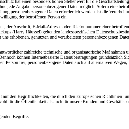
nschutz hat einen besonders hohen Stellenwert für die Geschäftsleitun
h ohne jede Angabe personenbezogener Daten möglich. Sofern eine betr
itung personenbezogener Daten erforderlich werden. Ist die Verarbeitu
willigung der betroffenen Person ein.
, der Anschrift, E-Mail-Adresse oder Telefonnummer einer betroffenen
ckups (Harry Häussel) geltenden landesspezifischen Datenschutzbesti
uns erhobenen, genutzten und verarbeiteten personenbezogenen Daten 
rantwortlicher zahlreiche technische und organisatorische Maßnahmen u
 Dennoch können Internetbasierte Datenübertragungen grundsätzlich Sic
en Person frei, personenbezogene Daten auch auf alternativen Wegen, be
t auf den Begrifflichkeiten, die durch den Europäischen Richtlinien
für die Öffentlichkeit als auch für unsere Kunden und Geschäftspartn
genden Begriffe: