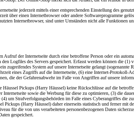
rnetseite jederzeit mittels einer entsprechenden Einstellung des genu
erzeit über einen Internetbrowser oder andere Softwareprogramme gelösc
utzten Internetbrowser, sind unter Umständen nicht alle Funktionen uns
em Aufruf der Internetseite durch eine betroffene Person oder ein auto
 den Logfiles des Servers gespeichert. Erfasst werden können die (1)
 ein zugreifendes System auf unsere Internetseite gelangt (sogenannte R
zeit eines Zugriffs auf die Internetseite, (6) eine Internet-Protokoll-A
onen, die der Gefahrenabwehr im Falle von Angriffen auf unsere infor
e Häussel Pickups (Harry Häussel) keine Rückschlüsse auf die betroffe
serer Internetseite sowie die Werbung für diese zu optimieren, (3) die da
 (4) um Strafverfolgungsbehörden im Falle eines Cyberangriffes die zu
ickups (Harry Häussel) daher einerseits statistisch und ferner mit de
iveau für die von uns verarbeiteten personenbezogenen Daten sicherzu
aten gespeichert.