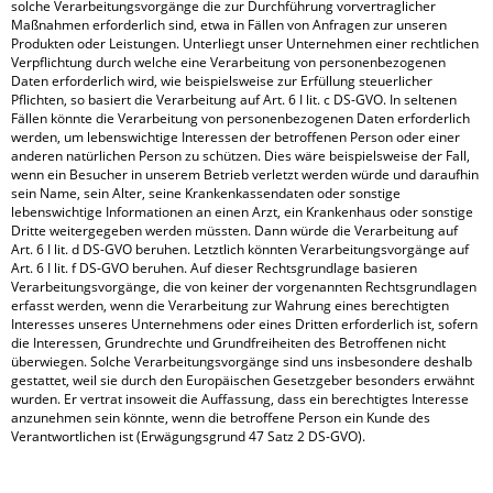
solche Verarbeitungsvorgänge die zur Durchführung vorvertraglicher
Maßnahmen erforderlich sind, etwa in Fällen von Anfragen zur unseren
Produkten oder Leistungen. Unterliegt unser Unternehmen einer rechtlichen
Verpflichtung durch welche eine Verarbeitung von personenbezogenen
Daten erforderlich wird, wie beispielsweise zur Erfüllung steuerlicher
Pflichten, so basiert die Verarbeitung auf Art. 6 I lit. c DS-GVO. In seltenen
Fällen könnte die Verarbeitung von personenbezogenen Daten erforderlich
werden, um lebenswichtige Interessen der betroffenen Person oder einer
anderen natürlichen Person zu schützen. Dies wäre beispielsweise der Fall,
wenn ein Besucher in unserem Betrieb verletzt werden würde und daraufhin
sein Name, sein Alter, seine Krankenkassendaten oder sonstige
lebenswichtige Informationen an einen Arzt, ein Krankenhaus oder sonstige
Dritte weitergegeben werden müssten. Dann würde die Verarbeitung auf
Art. 6 I lit. d DS-GVO beruhen. Letztlich könnten Verarbeitungsvorgänge auf
Art. 6 I lit. f DS-GVO beruhen. Auf dieser Rechtsgrundlage basieren
Verarbeitungsvorgänge, die von keiner der vorgenannten Rechtsgrundlagen
erfasst werden, wenn die Verarbeitung zur Wahrung eines berechtigten
Interesses unseres Unternehmens oder eines Dritten erforderlich ist, sofern
die Interessen, Grundrechte und Grundfreiheiten des Betroffenen nicht
überwiegen. Solche Verarbeitungsvorgänge sind uns insbesondere deshalb
gestattet, weil sie durch den Europäischen Gesetzgeber besonders erwähnt
wurden. Er vertrat insoweit die Auffassung, dass ein berechtigtes Interesse
anzunehmen sein könnte, wenn die betroffene Person ein Kunde des
Verantwortlichen ist (Erwägungsgrund 47 Satz 2 DS-GVO).