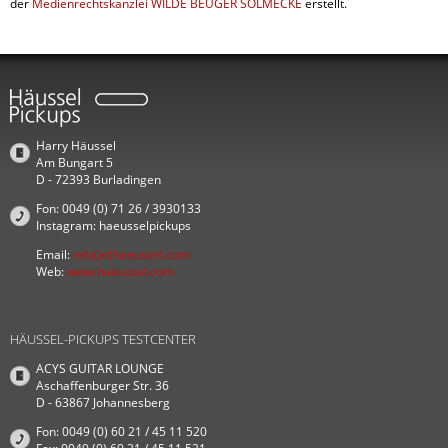
der
Medienrechtskanzlei WILDE BEUGER SOLMECKE
erstellt.
Harry Häussel
Am Bungart 5
D - 72393 Burladingen
Fon: 0049 (0) 71 26 / 3930133
Instagram: haeusselpickups
Email:
info(at)haeussel.com
Web:
www.haeussel.com
HÄUSSEL-PICKUPS TESTCENTER
ACYS GUITAR LOUNGE
Aschaffenburger Str. 36
D - 63867 Johannesberg
Fon: 0049 (0) 60 21 / 45 11 520