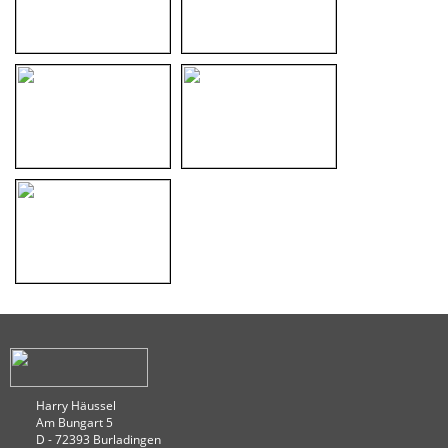
Harry Häussel
Am Bungart 5
D - 72393 Burladingen