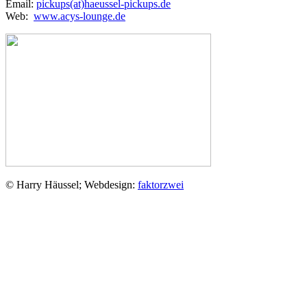
Email:
pickups(at)haeussel-pickups.de
Web:
www.acys-lounge.de
© Harry Häussel; Webdesign:
faktorzwei