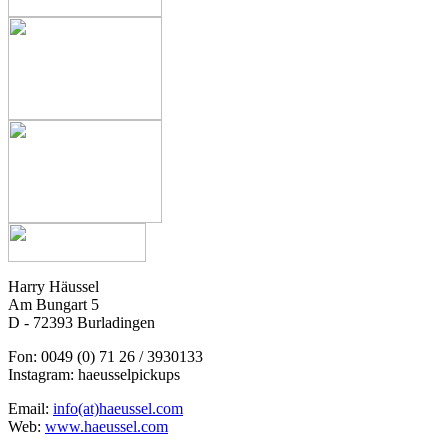
Harry Häussel
Am Bungart 5
D - 72393 Burladingen
Fon: 0049 (0) 71 26 / 3930133
Instagram: haeusselpickups
Email:
info(at)haeussel.com
Web:
www.haeussel.com