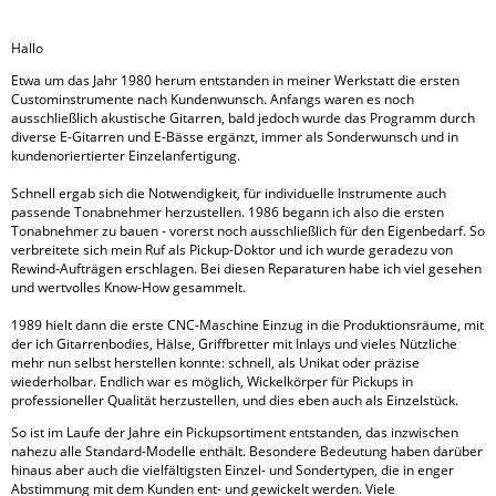
Hallo
Etwa um das Jahr 1980 herum entstanden in meiner Werkstatt die ersten
Custominstrumente nach Kundenwunsch. Anfangs waren es noch
ausschließlich akustische Gitarren, bald jedoch wurde das Programm durch
diverse E-Gitarren und E-Bässe ergänzt, immer als Sonderwunsch und in
kundenoriertierter Einzelanfertigung.
Schnell ergab sich die Notwendigkeit, für individuelle Instrumente auch
passende Tonabnehmer herzustellen. 1986 begann ich also die ersten
Tonabnehmer zu bauen - vorerst noch ausschließlich für den Eigenbedarf. So
verbreitete sich mein Ruf als Pickup-Doktor und ich wurde geradezu von
Rewind-Aufträgen erschlagen. Bei diesen Reparaturen habe ich viel gesehen
und wertvolles Know-How gesammelt.
1989 hielt dann die erste CNC-Maschine Einzug in die Produktionsräume, mit
der ich Gitarrenbodies, Hälse, Griffbretter mit Inlays und vieles Nützliche
mehr nun selbst herstellen konnte: schnell, als Unikat oder präzise
wiederholbar. Endlich war es möglich, Wickelkörper für Pickups in
professioneller Qualität herzustellen, und dies eben auch als Einzelstück.
So ist im Laufe der Jahre ein Pickupsortiment entstanden, das inzwischen
nahezu alle Standard-Modelle enthält. Besondere Bedeutung haben darüber
hinaus aber auch die vielfältigsten Einzel- und Sondertypen, die in enger
Abstimmung mit dem Kunden ent- und gewickelt werden. Viele