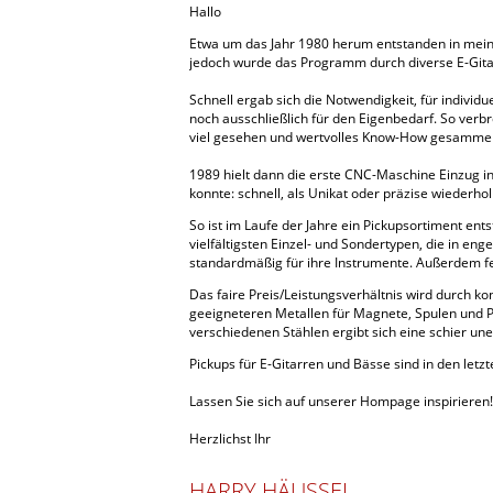
Hallo
Etwa um das Jahr 1980 herum entstanden in mein
jedoch wurde das Programm durch diverse E-Gitar
Schnell ergab sich die Notwendigkeit, für indiv
noch ausschließlich für den Eigenbedarf. So verb
viel gesehen und wertvolles Know-How gesammel
1989 hielt dann die erste CNC-Maschine Einzug in 
konnte: schnell, als Unikat oder präzise wiederhol
So ist im Laufe der Jahre ein Pickupsortiment e
vielfältigsten Einzel- und Sondertypen, die in 
standardmäßig für ihre Instrumente. Außerdem fe
Das faire Preis/Leistungsverhältnis wird durch 
geeigneteren Metallen für Magnete, Spulen und P
verschiedenen Stählen ergibt sich eine schier une
Pickups für E-Gitarren und Bässe sind in den letz
Lassen Sie sich auf unserer Hompage inspirieren!
Herzlichst Ihr
HARRY HÄUSSEL