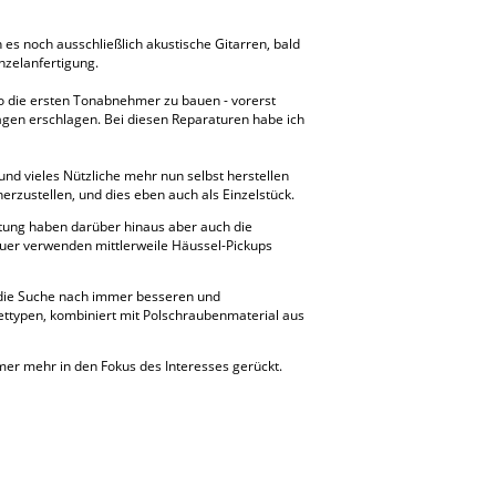
s noch ausschließlich akustische Gitarren, bald
nzelanfertigung.
so die ersten Tonabnehmer zu bauen - vorerst
rägen erschlagen. Bei diesen Reparaturen habe ich
und vieles Nützliche mehr nun selbst herstellen
herzustellen, und dies eben auch als Einzelstück.
utung haben darüber hinaus aber auch die
auer verwenden mittlerweile Häussel-Pickups
t die Suche nach immer besseren und
ettypen, kombiniert mit Polschraubenmaterial aus
mmer mehr in den Fokus des Interesses gerückt.