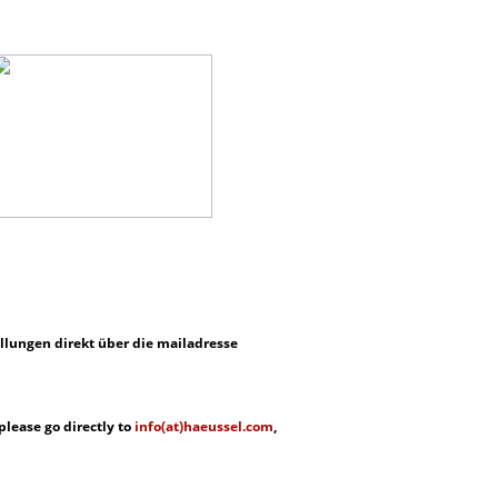
llungen direkt über die mailadresse
lease go directly to
info(at)haeussel.com
,