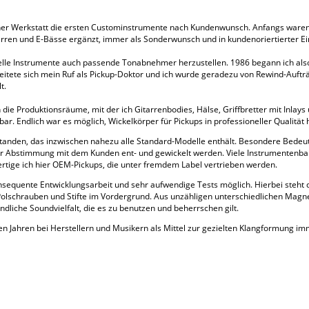
er Werkstatt die ersten Custominstrumente nach Kundenwunsch. Anfangs waren e
ren und E-Bässe ergänzt, immer als Sonderwunsch und in kundenoriertierter Ei
iduelle Instrumente auch passende Tonabnehmer herzustellen. 1986 begann ich al
reitete sich mein Ruf als Pickup-Doktor und ich wurde geradezu von Rewind-Auft
t.
die Produktionsräume, mit der ich Gitarrenbodies, Hälse, Griffbretter mit Inlays 
bar. Endlich war es möglich, Wickelkörper für Pickups in professioneller Qualität 
ntstanden, das inzwischen nahezu alle Standard-Modelle enthält. Besondere Bede
enger Abstimmung mit dem Kunden ent- und gewickelt werden. Viele Instrumentenb
rtige ich hier OEM-Pickups, die unter fremdem Label vertrieben werden.
konsequente Entwicklungsarbeit und sehr aufwendige Tests möglich. Hierbei steh
olschrauben und Stifte im Vordergrund. Aus unzähligen unterschiedlichen Magn
ndliche Soundvielfalt, die es zu benutzen und beherrschen gilt.
ten Jahren bei Herstellern und Musikern als Mittel zur gezielten Klangformung i