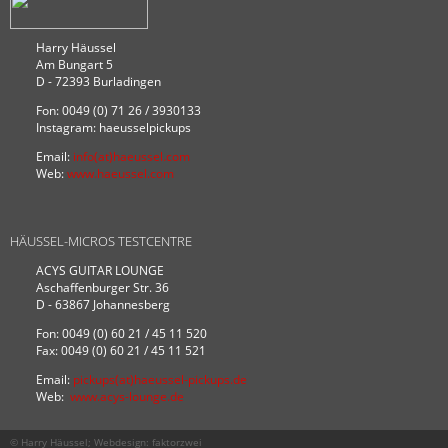
Harry Häussel
Am Bungart 5
D - 72393 Burladingen
Fon: 0049 (0) 71 26 / 3930133
Instagram: haeusselpickups
Email:
info(at)haeussel.com
Web:
www.haeussel.com
HÄUSSEL-MICROS TESTCENTRE
ACYS GUITAR LOUNGE
Aschaffenburger Str. 36
D - 63867 Johannesberg
Fon: 0049 (0) 60 21 / 45 11 520
Fax: 0049 (0) 60 21 / 45 11 521
Email:
pickups(at)haeussel-pickups.de
Web:
www.acys-lounge.de
© Harry Häussel; Webdesign:
faktorzwei