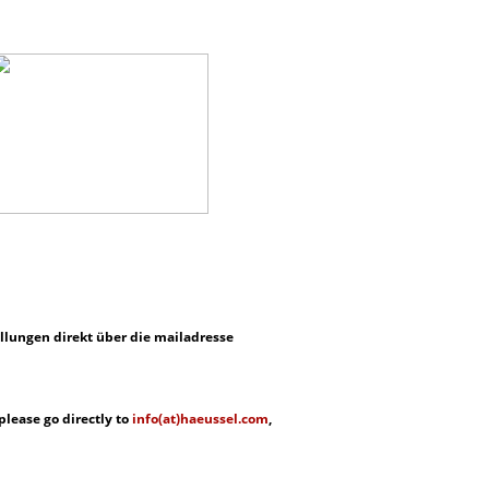
llungen direkt über die mailadresse
lease go directly to
info(at)haeussel.com
,