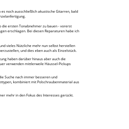
s noch ausschließlich akustische Gitarren, bald
nzelanfertigung.
so die ersten Tonabnehmer zu bauen - vorerst
rägen erschlagen. Bei diesen Reparaturen habe ich
und vieles Nützliche mehr nun selbst herstellen
herzustellen, und dies eben auch als Einzelstück.
utung haben darüber hinaus aber auch die
auer verwenden mittlerweile Häussel-Pickups
t die Suche nach immer besseren und
ettypen, kombiniert mit Polschraubenmaterial aus
mmer mehr in den Fokus des Interesses gerückt.