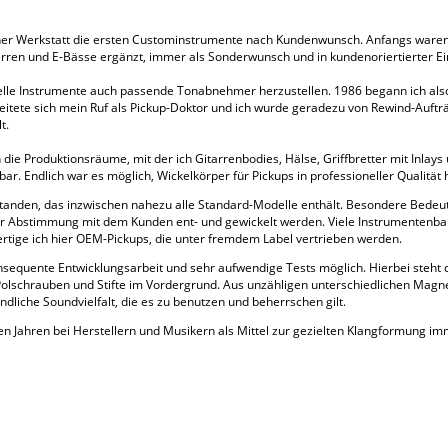
er Werkstatt die ersten Custominstrumente nach Kundenwunsch. Anfangs waren e
ren und E-Bässe ergänzt, immer als Sonderwunsch und in kundenoriertierter Ei
iduelle Instrumente auch passende Tonabnehmer herzustellen. 1986 begann ich al
reitete sich mein Ruf als Pickup-Doktor und ich wurde geradezu von Rewind-Auft
t.
die Produktionsräume, mit der ich Gitarrenbodies, Hälse, Griffbretter mit Inlays 
bar. Endlich war es möglich, Wickelkörper für Pickups in professioneller Qualität 
ntstanden, das inzwischen nahezu alle Standard-Modelle enthält. Besondere Bede
enger Abstimmung mit dem Kunden ent- und gewickelt werden. Viele Instrumentenb
rtige ich hier OEM-Pickups, die unter fremdem Label vertrieben werden.
konsequente Entwicklungsarbeit und sehr aufwendige Tests möglich. Hierbei steh
olschrauben und Stifte im Vordergrund. Aus unzähligen unterschiedlichen Magn
ndliche Soundvielfalt, die es zu benutzen und beherrschen gilt.
ten Jahren bei Herstellern und Musikern als Mittel zur gezielten Klangformung i