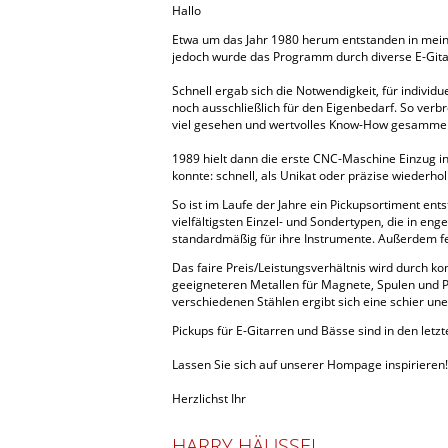
Hallo
Etwa um das Jahr 1980 herum entstanden in mein
jedoch wurde das Programm durch diverse E-Gitar
Schnell ergab sich die Notwendigkeit, für indiv
noch ausschließlich für den Eigenbedarf. So verb
viel gesehen und wertvolles Know-How gesammel
1989 hielt dann die erste CNC-Maschine Einzug in 
konnte: schnell, als Unikat oder präzise wiederhol
So ist im Laufe der Jahre ein Pickupsortiment e
vielfältigsten Einzel- und Sondertypen, die in 
standardmäßig für ihre Instrumente. Außerdem fe
Das faire Preis/Leistungsverhältnis wird durch 
geeigneteren Metallen für Magnete, Spulen und P
verschiedenen Stählen ergibt sich eine schier une
Pickups für E-Gitarren und Bässe sind in den letz
Lassen Sie sich auf unserer Hompage inspirieren!
Herzlichst Ihr
HARRY HÄUSSEL