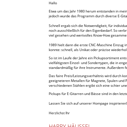
Hallo
Etwa um das Jahr 1980 herum entstanden in mein
jedoch wurde das Programm durch diverse E-Gitar
Schnell ergab sich die Notwendigkeit, für indiv
noch ausschließlich für den Eigenbedarf. So verb
viel gesehen und wertvolles Know-How gesammel
1989 hielt dann die erste CNC-Maschine Einzug in 
konnte: schnell, als Unikat oder präzise wiederhol
So ist im Laufe der Jahre ein Pickupsortiment e
vielfältigsten Einzel- und Sondertypen, die in 
standardmäßig für ihre Instrumente. Außerdem fe
Das faire Preis/Leistungsverhältnis wird durch 
geeigneteren Metallen für Magnete, Spulen und P
verschiedenen Stählen ergibt sich eine schier une
Pickups für E-Gitarren und Bässe sind in den letz
Lassen Sie sich auf unserer Hompage inspirieren!
Herzlichst Ihr
HARRY HÄUSSEL