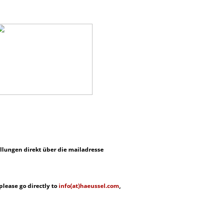
llungen direkt über die mailadresse
lease go directly to
info(at)haeussel.com
,