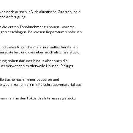
s noch ausschließlich akustische Gitarren, bald
nzelanfertigung.
so die ersten Tonabnehmer zu bauen - vorerst
rägen erschlagen. Bei diesen Reparaturen habe ich
und vieles Nützliche mehr nun selbst herstellen
herzustellen, und dies eben auch als Einzelstück.
utung haben darüber hinaus aber auch die
auer verwenden mittlerweile Häussel-Pickups
t die Suche nach immer besseren und
ettypen, kombiniert mit Polschraubenmaterial aus
mmer mehr in den Fokus des Interesses gerückt.