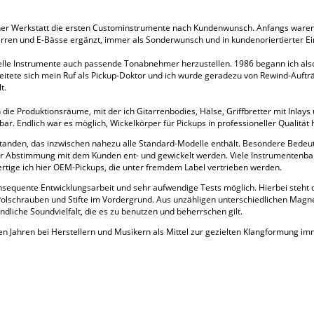
er Werkstatt die ersten Custominstrumente nach Kundenwunsch. Anfangs waren e
ren und E-Bässe ergänzt, immer als Sonderwunsch und in kundenoriertierter Ei
iduelle Instrumente auch passende Tonabnehmer herzustellen. 1986 begann ich al
reitete sich mein Ruf als Pickup-Doktor und ich wurde geradezu von Rewind-Auft
t.
die Produktionsräume, mit der ich Gitarrenbodies, Hälse, Griffbretter mit Inlays 
bar. Endlich war es möglich, Wickelkörper für Pickups in professioneller Qualität 
ntstanden, das inzwischen nahezu alle Standard-Modelle enthält. Besondere Bede
enger Abstimmung mit dem Kunden ent- und gewickelt werden. Viele Instrumentenb
rtige ich hier OEM-Pickups, die unter fremdem Label vertrieben werden.
konsequente Entwicklungsarbeit und sehr aufwendige Tests möglich. Hierbei steh
olschrauben und Stifte im Vordergrund. Aus unzähligen unterschiedlichen Magn
ndliche Soundvielfalt, die es zu benutzen und beherrschen gilt.
ten Jahren bei Herstellern und Musikern als Mittel zur gezielten Klangformung i