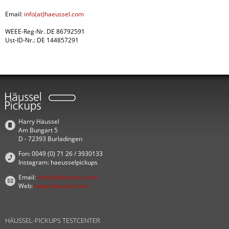
Email:
info(at)haeussel.com
WEEE-Reg-Nr. DE 86792591
Ust-ID-Nr.: DE 144857291
Harry Häussel
Am Bungart 5
D - 72393 Burladingen
Fon: 0049 (0) 71 26 / 3930133
Instagram: haeusselpickups
Email:
info(at)haeussel.com
Web:
www.haeussel.com
HÄUSSEL-PICKUPS TESTCENTER