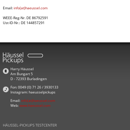
Email:
info(at)haeussel.com
WEEE-Reg-Nr. DE 86792591
Ust-ID-Nr.: DE 144857291
Harry Häussel
Am Bungart 5
D - 72393 Burladingen
Fon: 0049 (0) 71 26 / 3930133
Instagram: haeusselpickups
Email:
info(at)haeussel.com
Web:
www.haeussel.com
HÄUSSEL-PICKUPS TESTCENTER