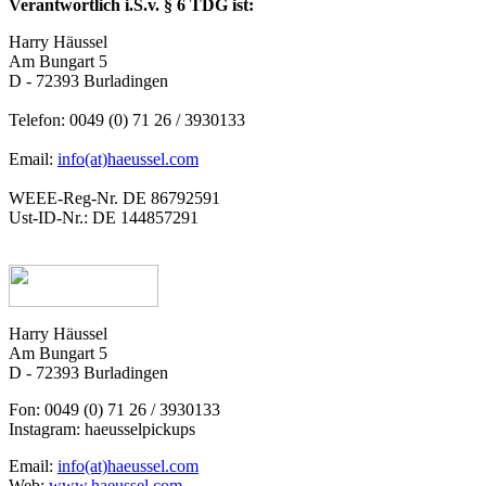
Verantwortlich i.S.v. § 6 TDG ist:
Harry Häussel
Am Bungart 5
D - 72393 Burladingen
Telefon: 0049 (0) 71 26 / 3930133
Email:
info(at)haeussel.com
WEEE-Reg-Nr. DE 86792591
Ust-ID-Nr.: DE 144857291
Harry Häussel
Am Bungart 5
D - 72393 Burladingen
Fon: 0049 (0) 71 26 / 3930133
Instagram: haeusselpickups
Email:
info(at)haeussel.com
Web:
www.haeussel.com