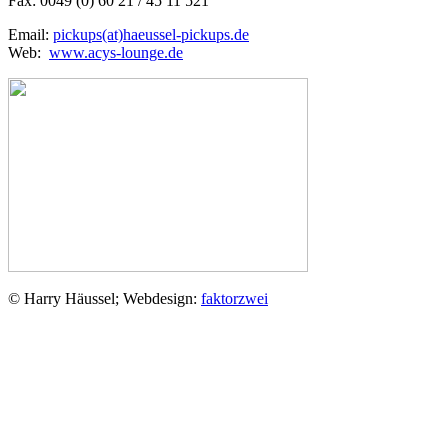
Fax: 0049 (0) 60 21 / 45 11 521
Email:
pickups(at)haeussel-pickups.de
Web:
www.acys-lounge.de
© Harry Häussel; Webdesign:
faktorzwei