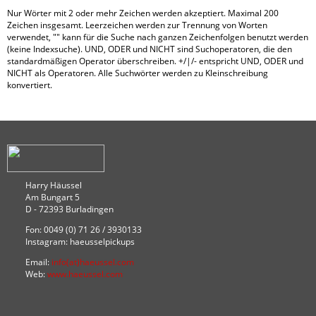
Nur Wörter mit 2 oder mehr Zeichen werden akzeptiert. Maximal 200
Zeichen insgesamt. Leerzeichen werden zur Trennung von Worten
verwendet, "" kann für die Suche nach ganzen Zeichenfolgen benutzt werden
(keine Indexsuche). UND, ODER und NICHT sind Suchoperatoren, die den
standardmäßigen Operator überschreiben. +/|/- entspricht UND, ODER und
NICHT als Operatoren. Alle Suchwörter werden zu Kleinschreibung
konvertiert.
Harry Häussel
Am Bungart 5
D - 72393 Burladingen
Fon: 0049 (0) 71 26 / 3930133
Instagram: haeusselpickups
Email:
info(at)haeussel.com
Web:
www.haeussel.com