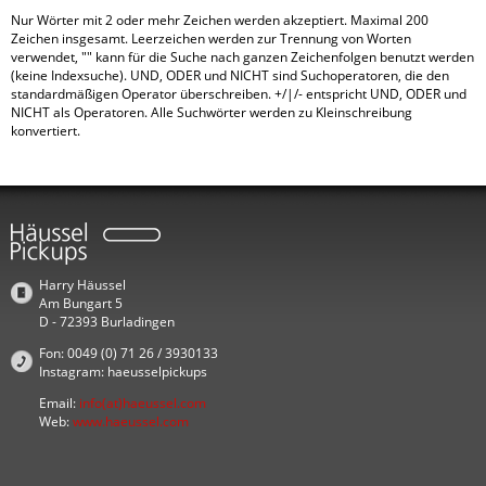
Nur Wörter mit 2 oder mehr Zeichen werden akzeptiert. Maximal 200
Zeichen insgesamt. Leerzeichen werden zur Trennung von Worten
verwendet, "" kann für die Suche nach ganzen Zeichenfolgen benutzt werden
(keine Indexsuche). UND, ODER und NICHT sind Suchoperatoren, die den
standardmäßigen Operator überschreiben. +/|/- entspricht UND, ODER und
NICHT als Operatoren. Alle Suchwörter werden zu Kleinschreibung
konvertiert.
Harry Häussel
Am Bungart 5
D - 72393 Burladingen
Fon: 0049 (0) 71 26 / 3930133
Instagram: haeusselpickups
Email:
info(at)haeussel.com
Web:
www.haeussel.com