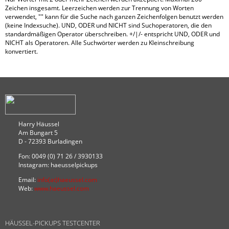
Zeichen insgesamt. Leerzeichen werden zur Trennung von Worten
verwendet, "" kann für die Suche nach ganzen Zeichenfolgen benutzt werden
(keine Indexsuche). UND, ODER und NICHT sind Suchoperatoren, die den
standardmäßigen Operator überschreiben. +/|/- entspricht UND, ODER und
NICHT als Operatoren. Alle Suchwörter werden zu Kleinschreibung
konvertiert.
Harry Häussel
Am Bungart 5
D - 72393 Burladingen
Fon: 0049 (0) 71 26 / 3930133
Instagram: haeusselpickups
Email:
info(at)haeussel.com
Web:
www.haeussel.com
HÄUSSEL-PICKUPS TESTCENTER