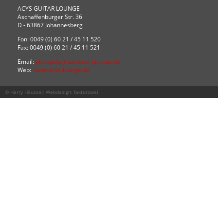
ACYS GUITAR LOUNGE
Aschaffenburger Str. 36
D - 63867 Johannesberg
Fon: 0049 (0) 60 21 / 45 11 520
Fax: 0049 (0) 60 21 / 45 11 521
Email:
pickups(at)haeussel-pickups.de
Web:
www.acys-lounge.de
© Harry Häussel; Webdesign:
faktorzwei