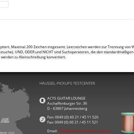
ptiert. Maximal 200 Zeichen insgesamt. Leerzeichen werden zur Trennung von Wo
exsuche). UND, ODER und NICHT sind Suchoperatoren, die den standardmäßigen O
werden zu Kleinschreibung konvertiert.
HÄUSSEL-PICKUPS TESTCENTER
ACYS GUITAR LOUNGE
Aschaffenburger Str. 36
D - 63867 Johannesberg
Fon: 0049 (0) 60 21 / 45 11 520
Fax: 0049 (0) 60 21 / 45 11 521
Email:
pickups(at)haeussel-pickups.de