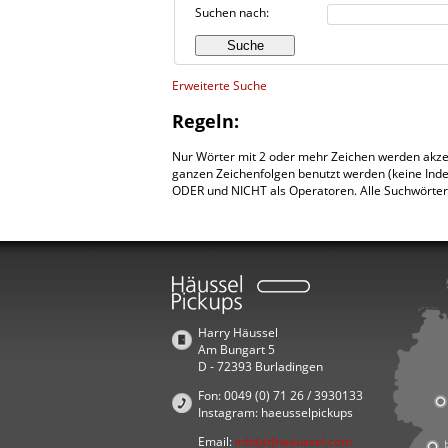
Suchen nach:
Erweiterte Suche
Regeln:
Nur Wörter mit 2 oder mehr Zeichen werden akze
ganzen Zeichenfolgen benutzt werden (keine Ind
ODER und NICHT als Operatoren. Alle Suchwörter 
Harry Häussel
Am Bungart 5
D - 72393 Burladingen
Fon: 0049 (0) 71 26 / 3930133
Instagram: haeusselpickups
Email:
info(at)haeussel.com